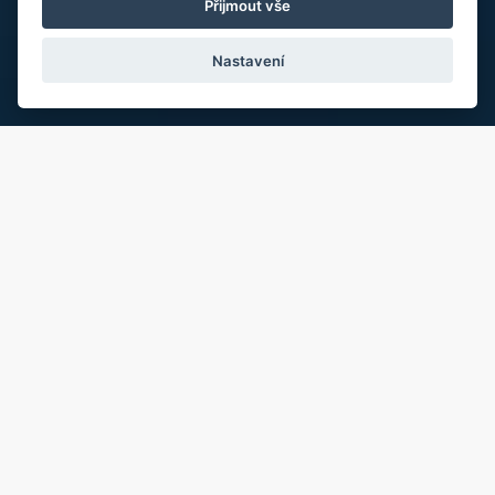
Přijmout vše
Nastavení
O nás
Pomáháme
podnikatelům, majetným
jednotlivcům a členům jejich rodin
zajišťovat